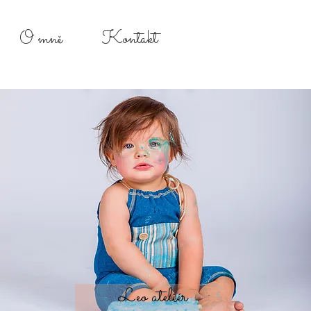
O mně
Kontakt
Leo ateliér