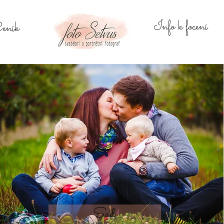
Info k focení
eník
Sad